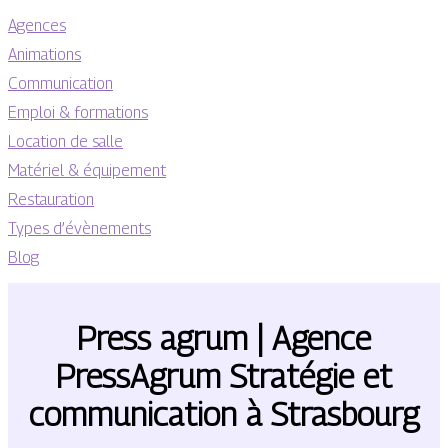
Agences
Animations
Communication
Emploi & formations
Location de salle
Matériel & équipement
Restauration
Types d’évènements
Blog
Press agrum | Agence
PressAgrum Stratégie et
com­munica­tion à Strasbourg