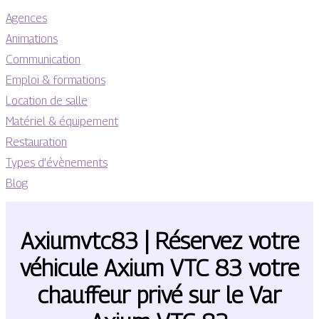
Agences
Animations
Communication
Emploi & formations
Location de salle
Matériel & équipement
Restauration
Types d’évènements
Blog
Axiumvtc83 | Réservez votre
véhicule Axium VTC 83 votre
chauffeur privé sur le Var